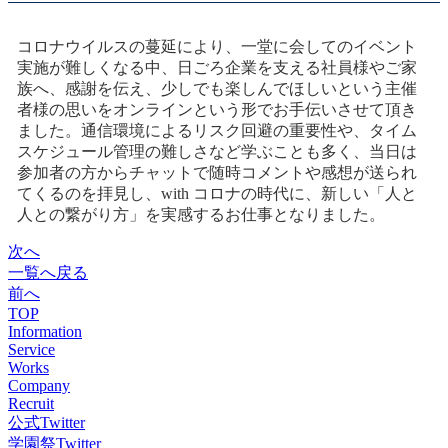
コロナウイルスの蔓延により、一堂に会してのイベント
実施が難しくなる中、日ごろ企業を支える社員様やご家
族へ、感謝を伝え、少しでも楽しんでほしいという主催
者様の思いをオンラインという形でお手伝いさせて頂き
ました。通信環境によるリスク回避の重要性や、タイム
スケジュール管理の難しさなど学ぶことも多く、当日は
参加者の方からチャットで随時コメントや感想が送られ
てくるのを拝見し、with コロナの時代に、新しい「人と
人との繋がり方」を実感するお仕事となりました。
次へ
一覧へ戻る
前へ
TOP
Information
Service
Works
Company
Recruit
公式Twitter
学園祭Twitter